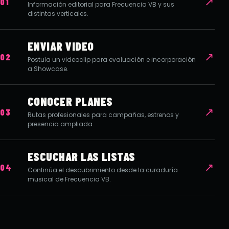
↗
01
Información editorial para Frecuencia VB y sus
distintas verticales.
ENVIAR VIDEO
↗
02
Postula un videoclip para evaluación e incorporación
a Showcase.
CONOCER PLANES
↗
03
Rutas profesionales para campañas, estrenos y
presencia ampliada.
ESCUCHAR LAS LISTAS
↗
04
Continúa el descubrimiento desde la curaduría
musical de Frecuencia VB.