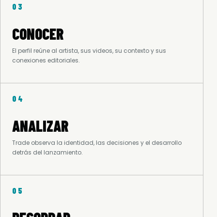
03
CONOCER
El perfil reúne al artista, sus videos, su contexto y sus
conexiones editoriales.
04
ANALIZAR
Trade observa la identidad, las decisiones y el desarrollo
detrás del lanzamiento.
05